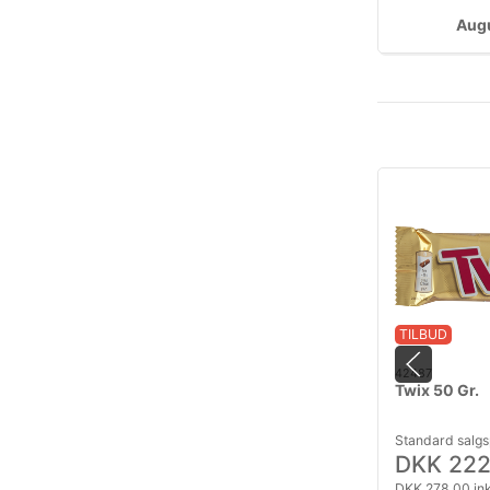
Aug
TILBUD
42487
Twix 50 Gr.
Standard salgs
DKK 222
DKK 278,00 in