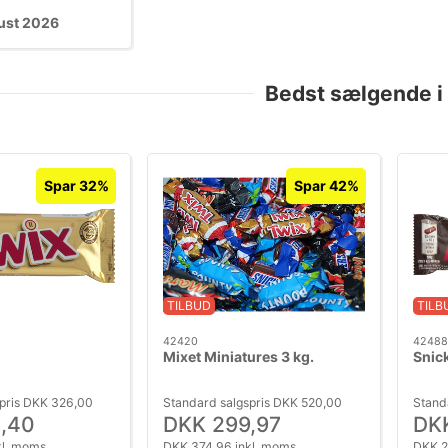
ust 2026
Bedst sælgende i
Spar 32%
Spar 42%
TILBUD
TILB
42420
42488
Mixet Miniatures 3 kg.
Snick
pris DKK 326,00
Standard salgspris DKK 520,00
Stand
,40
DKK 299,97
DK
kl. moms
DKK 374,96 inkl. moms
DKK 2