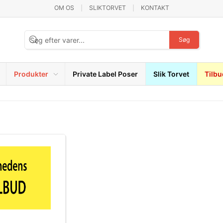
OM OS
SLIKTORVET
KONTAKT
Søg
Produkter
Private Label Poser
Slik Torvet
Tilbu