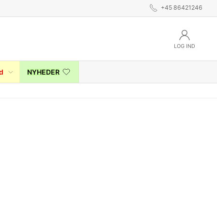
+45 86421246
LOG IND
d
NYHEDER