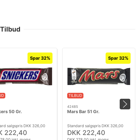
 Tilbud
Spar 32%
Spar 32%
UD
TILBUD
42485
ers 50 Gr.
Mars Bar 51 Gr.
ard salgspris DKK 326,00
Standard salgspris DKK 326,00
K 222,40
DKK 222,40
78,00 inkl. moms
DKK 278,00 inkl. moms